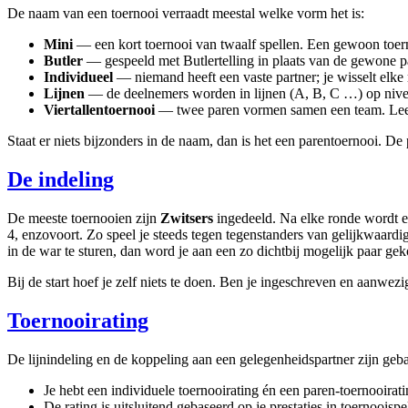
De naam van een toernooi verraadt meestal welke vorm het is:
Mini
— een kort toernooi van twaalf spellen. Een gewoon toern
Butler
— gespeeld met Butlertelling in plaats van de gewone pa
Individueel
— niemand heeft een vaste partner; je wisselt elke 
Lijnen
— de deelnemers worden in lijnen (A, B, C …) op nive
Viertallentoernooi
— twee paren vormen samen een team. Lees h
Staat er niets bijzonders in de naam, dan is het een parentoernooi. De 
De indeling
De meeste toernooien zijn
Zwitsers
ingedeeld. Na elke ronde wordt 
4, enzovoort. Zo speel je steeds tegen tegenstanders van gelijkwaardig
in de war te sturen, dan word je aan een zo dichtbij mogelijk paar ge
Bij de start hoef je zelf niets te doen. Ben je ingeschreven en aanwezi
Toernooirating
De lijnindeling en de koppeling aan een gelegenheidspartner zijn geb
Je hebt een individuele toernooirating én een paren-toernooira
De rating is uitsluitend gebaseerd op je prestaties in toernooispe