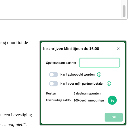
nog duurt tot de
an een bevestiging.
r … nog niet!"
.