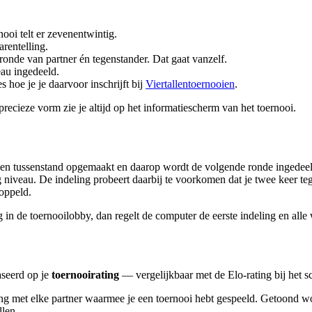
ooi telt er zevenentwintig.
rentelling.
ronde van partner én tegenstander. Dat gaat vanzelf.
au ingedeeld.
oe je je daarvoor inschrijft bij
Viertallentoernooien
.
precieze vorm zie je altijd op het informatiescherm van het toernooi.
een tussenstand opgemaakt en daarop wordt de volgende ronde ingede
 niveau. De indeling probeert daarbij te voorkomen dat je twee keer teg
koppeld.
g in de toernooilobby, dan regelt de computer de eerste indeling en alle
aseerd op je
toernooirating
— vergelijkbaar met de Elo-rating bij het sch
ting met elke partner waarmee je een toernooi hebt gespeeld. Getoond w
llen.