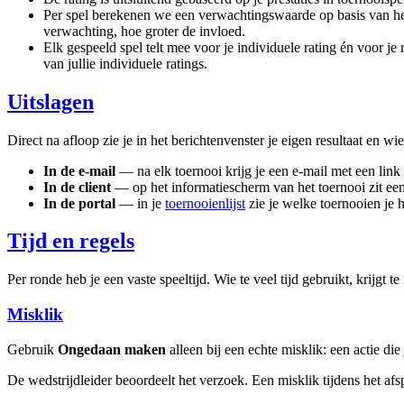
Per spel berekenen we een verwachtingswaarde op basis van het ra
verwachting, hoe groter de invloed.
Elk gespeeld spel telt mee voor je individuele rating én voor je
van jullie individuele ratings.
Uitslagen
Direct na afloop zie je in het berichtenvenster je eigen resultaat en wi
In de e-mail
— na elk toernooi krijg je een e-mail met een link 
In de client
— op het informatiescherm van het toernooi zit een k
In de portal
— in je
toernooienlijst
zie je welke toernooien je h
Tijd en regels
Per ronde heb je een vaste speeltijd. Wie te veel tijd gebruikt, krijg
Misklik
Gebruik
Ongedaan maken
alleen bij een echte misklik: een actie d
De wedstrijdleider beoordeelt het verzoek. Een misklik tijdens het afs