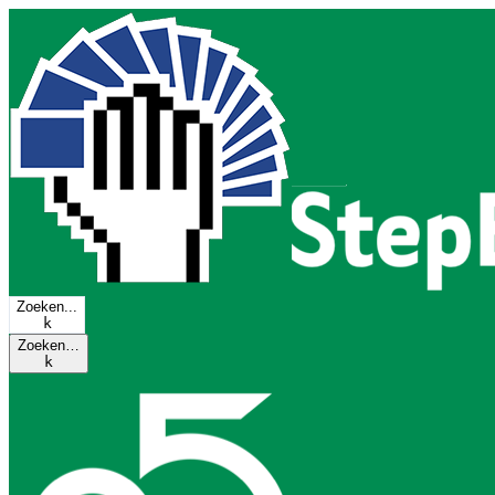
Zoeken...
k
Zoeken…
k