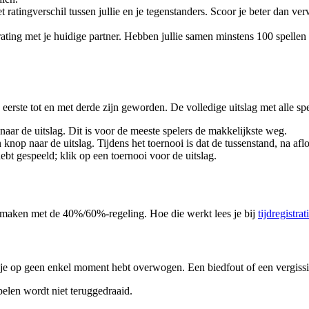
tingverschil tussen jullie en je tegenstanders. Scoor je beter dan verw
 rating met je huidige partner. Hebben jullie samen minstens 100 spellen
e eerste tot en met derde zijn geworden. De volledige uitslag met alle sp
naar de uitslag. Dit is voor de meeste spelers de makkelijkste weg.
nop naar de uitslag. Tijdens het toernooi is dat de tussenstand, na aflo
ebt gespeeld; klik op een toernooi voor de uitslag.
t te maken met de 40%/60%-regeling. Hoe die werkt lees je bij
tijdregistrat
ie je op geen enkel moment hebt overwogen. Een biedfout of een vergissin
pelen wordt niet teruggedraaid.