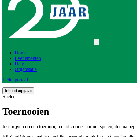
Home
Evenementen
Help
Organisatie
Ledenportaal
Inhoudsopgave
Spelen
Toernooien
Inschrijven op een toernooi, met of zonder partner spelen, deelnamep
Bij StepBridge speel je dagelijks toernooien: mini's van twaalf spell