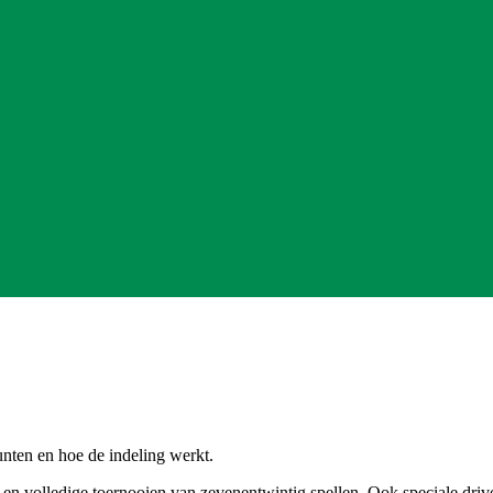
unten en hoe de indeling werkt.
en en volledige toernooien van zevenentwintig spellen. Ook speciale dri