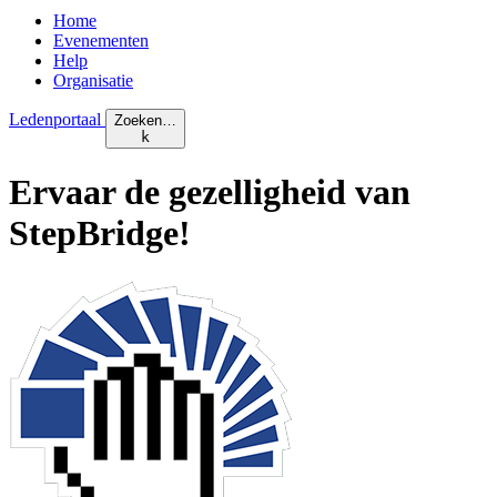
Home
Evenementen
Help
Organisatie
Ledenportaal
Zoeken…
k
Ervaar de
gezelligheid
van
StepBridge!