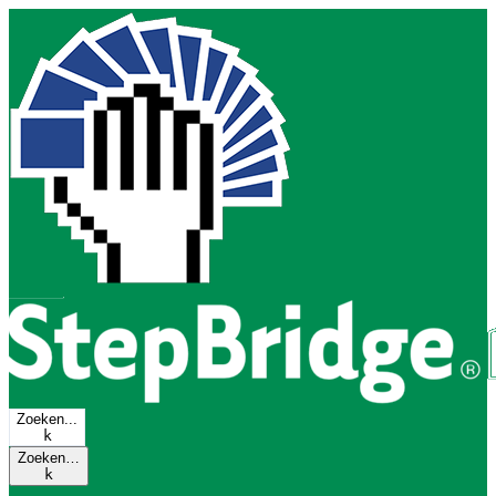
Zoeken...
k
Zoeken…
k